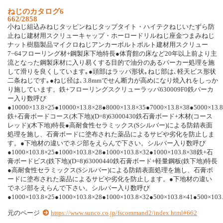
ね
じ
の
カ
タ
ロ
グ
6
662/2858
小
ね
じ
組
込
み
ね
じ
タ
ッ
ピ
ン
ね
じ
タ
ッ
プ
タ
イ
ト
・
ハ
イ
テ
ク
ね
じ
い
た
ず
ら
防
止
ね
じ
建
材
用
ス
ク
リ
ュ
ー
キ
ャ
ッ
プ
・
ホ
ー
ロ
ー
ド
リ
ル
ね
じ
座
金
つ
ま
み
ね
じ
ナ
ッ
ト
樹
脂
製
品
マ
イ
ク
ロ
ね
じ
ア
ン
カ
ー
ボ
ル
ト
ボ
ル
ト
建
材
用
ス
ク
リ
ュ
ー
7
−
6
4
フ
ロ
ー
リ
ン
グ
材
+
鋼
製
床
下
地
特
長
●
体
育
館
の
床
な
ど
2
0
年
以
上
前
よ
り
主
流
と
な
っ
た
鋼
製
床
材
に
入
り
易
く
す
る
目
的
で
油
分
の
あ
る
パ
ー
カ
ー
処
理
を
施
し
て
滑
り
を
良
く
し
て
い
ま
す
｡
●
頭
部
は
ラ
ッ
パ
形
状
｡
ね
じ
部
は
､
軽
天
ビ
ス
形
状
二
条
ね
じ
で
す
｡
●
ね
じ
径
は
､
3
.
8
m
m
で
せ
ん
断
力
が
高
め
に
な
り
焼
入
れ
を
し
っ
か
り
施
し
て
い
ま
す
。
鉄
+
フ
ロ
ー
リ
ン
グ
ス
ク
リ
ュ
ー
ラ
ッ
パ
6
3
0
0
0
9
F
0
鉄
パ
ー
カ
ー
入
り
数
呼
び
●
1
0
0
0
0
×
1
3
.
8
×
2
5
●
1
0
0
0
0
×
1
3
.
8
×
2
8
●
8
0
0
0
×
1
3
.
8
×
3
5
●
7
0
0
0
×
1
3
.
8
×
3
8
●
5
0
0
0
×
1
3
.
8
鉄
+
石
膏
ボ
ー
ド
コ
ー
ス
(
木
下
地
)
(
D
=
8
)
6
3
0
0
0
4
3
0
鉄
石
膏
ボ
ー
ド
+
木
材
(
コ
ー
ス
レ
ッ
ド
)
(
木
下
地
)
特
長
●
高
耐
食
性
セ
ラ
ミ
ッ
ク
ス
(
S
シ
ル
バ
ー
)
に
よ
る
防
錆
表
面
処
理
を
施
し
、
石
膏
ボ
ー
ド
に
塗
布
さ
れ
た
薬
品
に
よ
る
サ
ビ
や
劣
化
を
防
止
し
ま
す
。
●
下
地
材
の
違
い
で
ネ
ジ
部
を
え
ら
ん
で
下
さ
い
。
シ
ル
バ
ー
入
り
数
呼
び
●
1
0
0
0
×
1
0
3
.
8
×
2
5
●
1
0
0
0
×
1
0
3
.
8
×
2
8
●
1
0
0
0
×
1
0
3
.
8
×
3
2
●
1
0
0
0
×
1
0
3
.
8
×
3
8
鉄
+
石
膏
ボ
ー
ド
ビ
ス
(
鉄
下
地
)
(
D
=
8
)
6
3
0
0
0
4
4
0
鉄
石
膏
ボ
ー
ド
+
軽
量
鋼
板
(
鉄
下
地
)
特
長
●
高
耐
食
性
セ
ラ
ミ
ッ
ク
ス
(
S
シ
ル
バ
ー
)
に
よ
る
防
錆
表
面
処
理
を
施
し
、
石
膏
ボ
ー
ド
に
塗
布
さ
れ
た
薬
品
に
よ
る
サ
ビ
や
劣
化
を
防
止
し
ま
す
。
●
下
地
材
の
違
い
で
ネ
ジ
部
を
え
ら
ん
で
下
さ
い
。
シ
ル
バ
ー
入
り
数
呼
び
●
1
0
0
0
×
1
0
3
.
8
×
2
5
●
1
0
0
0
×
1
0
3
.
8
×
2
8
●
1
0
0
0
×
1
0
3
.
8
×
3
2
●
5
0
0
×
1
0
3
.
8
×
4
1
●
5
0
0
×
1
0
3
.
元のページ
https://www.sunco.co.jp/fscommand2/index.html#662